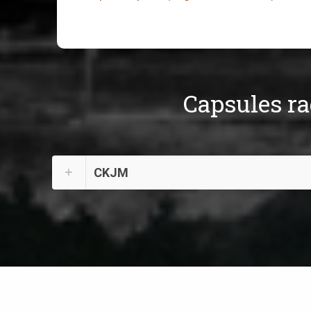
Capsules r
CKJM