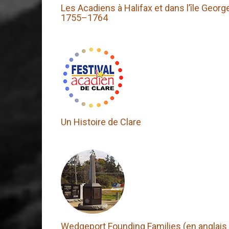
Les Acadiens à Halifax et dans l’île Georg
1755–1764
Un Histoire de Clare
Wedgeport Founding Families (en anglais