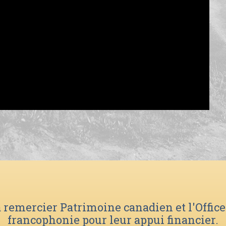
 remercier Patrimoine canadien et l'Office 
francophonie pour leur appui financier.