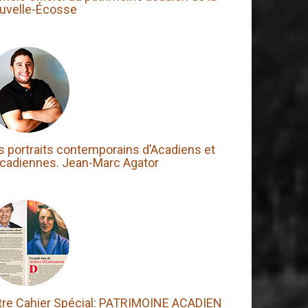
uvelle-Écosse
s portraits contemporains d’Acadiens et
Acadiennes. Jean-Marc Agator
tre Cahier Spécial: PATRIMOINE ACADIEN