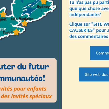
Tu n'as pas pu part
quelque chose ave
indépendante?
Clique sur "SITE 
CAUSERIES" pour a
des commentaires
Commun
Site web de