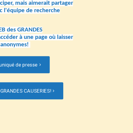
iciper, mais aimerait partager
c l'équipe de recherche
WEB des GRANDES
ccéder à une page où laisser
 anonymes!
iqué de presse
s GRANDES CAUSERIES!