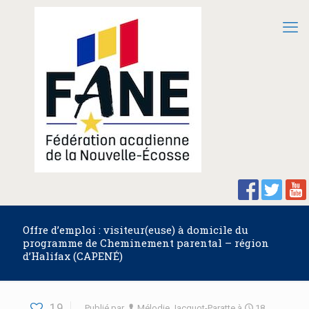
Offre d’emploi : visiteur(euse) à domicile du
programme de Cheminement parental – région
d’Halifax (CAPENÉ)
19
Publié par
Mélodie Jacquot-Paratte
à
18