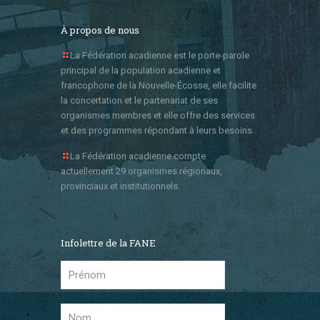
À propos de nous
La Fédération acadienne est le porte-parole
principal de la population acadienne et
francophone de la Nouvelle-Écosse, elle facilite
la concertation et le partenariat de ses
organismes membres et elle offre des services
et des programmes répondant à leurs besoins.
La Fédération acadienne compte
actuellement 29 organismes régionaux,
provinciaux et institutionnels.
Infolettre de la FANE