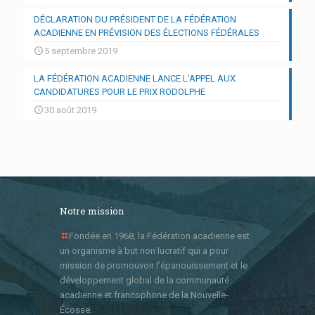
DÉCLARATION DU PRÉSIDENT DE LA FÉDÉRATION
ACADIENNE EN PRÉVISION DES ÉLECTIONS FÉDÉRALES
5 septembre 2019
LA FÉDÉRATION ACADIENNE LANCE L’APPEL AUX
CANDIDATURES POUR LE PRIX RODOLPHE
30 août 2019
Notre mission
Fondée en 1968, la Fédération acadienne est
un organisme à but non lucratif qui a pour
mission de promouvoir l’épanouissement et le
développement global de la communauté
acadienne et francophone de la Nouvelle-
Écosse.