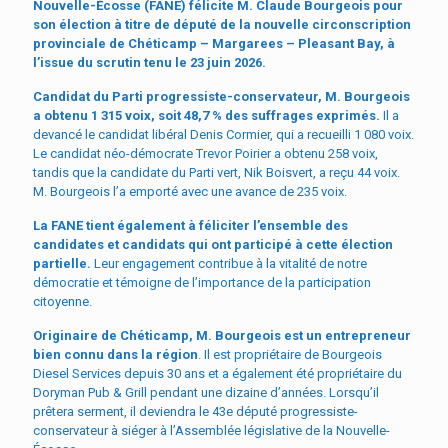
Nouvelle-Écosse (FANE) félicite M. Claude Bourgeois pour
son élection à titre de député de la nouvelle circonscription
provinciale de Chéticamp – Margarees – Pleasant Bay, à
l’issue du scrutin tenu le 23 juin 2026.
Candidat du Parti progressiste-conservateur, M. Bourgeois
a obtenu 1 315 voix, soit 48,7 % des suffrages exprimés.
Il a
devancé le candidat libéral Denis Cormier, qui a recueilli 1 080 voix.
Le candidat néo-démocrate Trevor Poirier a obtenu 258 voix,
tandis que la candidate du Parti vert, Nik Boisvert, a reçu 44 voix.
M. Bourgeois l’a emporté avec une avance de 235 voix.
La FANE tient également à féliciter l’ensemble des
candidates et candidats qui ont participé à cette élection
partielle.
Leur engagement contribue à la vitalité de notre
démocratie et témoigne de l’importance de la participation
citoyenne.
Originaire de Chéticamp, M. Bourgeois est un entrepreneur
bien connu dans la région
. Il est propriétaire de Bourgeois
Diesel Services depuis 30 ans et a également été propriétaire du
Doryman Pub & Grill pendant une dizaine d’années. Lorsqu’il
prêtera serment, il deviendra le 43e député progressiste-
conservateur à siéger à l’Assemblée législative de la Nouvelle-