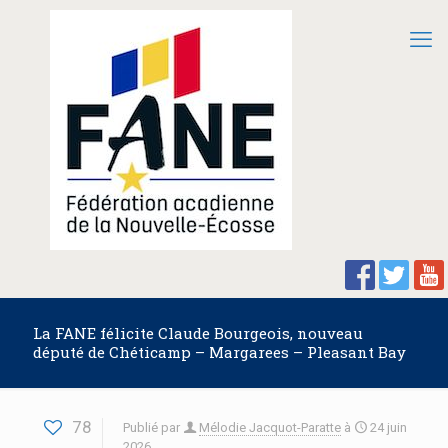
La FANE félicite Claude Bourgeois, nouveau
député de Chéticamp – Margarees – Pleasant Bay
78
Publié par
Mélodie Jacquot-Paratte
à
24 juin
2026