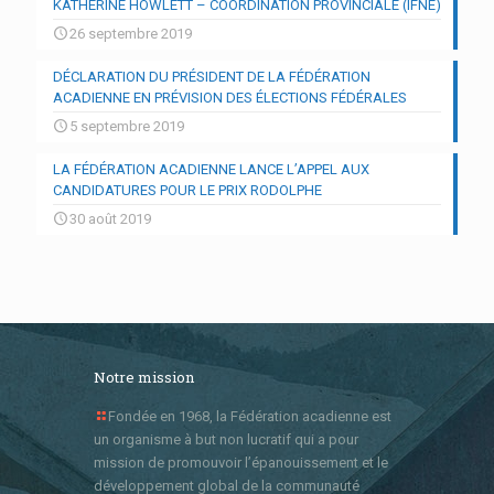
KATHERINE HOWLETT – COORDINATION PROVINCIALE (IFNÉ)
26 septembre 2019
DÉCLARATION DU PRÉSIDENT DE LA FÉDÉRATION
ACADIENNE EN PRÉVISION DES ÉLECTIONS FÉDÉRALES
5 septembre 2019
LA FÉDÉRATION ACADIENNE LANCE L’APPEL AUX
CANDIDATURES POUR LE PRIX RODOLPHE
30 août 2019
Notre mission
Fondée en 1968, la Fédération acadienne est
un organisme à but non lucratif qui a pour
mission de promouvoir l’épanouissement et le
développement global de la communauté