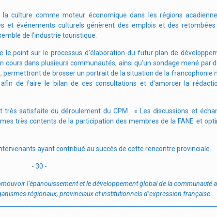
de la culture comme moteur économique dans les régions acadienne
vités et événements culturels génèrent des emplois et des retombé
emble de l’industrie touristique.
e le point sur le processus d’élaboration du futur plan de développe
, en cours dans plusieurs communautés, ainsi qu’un sondage mené par 
n, permettront de brosser un portrait de la situation de la francophonie
in de faire le bilan de ces consultations et d’amorcer la rédacti
t très satisfaite du déroulement du CPM : « Les discussions et écha
mes très contents de la participation des membres de la FANE et opti
ntervenants ayant contribué au succès de cette rencontre provinciale.
- 30 -
omouvoir l’épanouissement et le développement global de la communauté a
ganismes régionaux, provinciaux et institutionnels d’expression française.