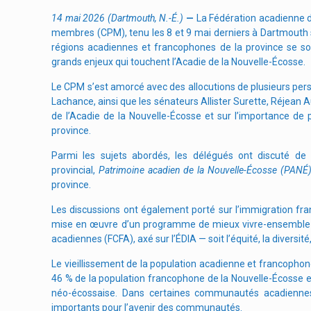
14 mai 2026 (Dartmouth, N.-É.)
—
La Fédération acadienne de
membres (CPM), tenu les 8 et 9 mai derniers à Dartmouth
régions acadiennes et francophones de la province se sont
grands enjeux qui touchent l’Acadie de la Nouvelle-Écosse.
Le CPM s’est amorcé avec des allocutions de plusieurs pers
Lachance, ainsi que les sénateurs Allister Surette, Réjean A
de l’Acadie de la Nouvelle-Écosse et sur l’importance 
province.
Parmi les sujets abordés, les délégués ont discuté de 
provincial,
Patrimoine acadien de la Nouvelle-Écosse (PANÉ
province.
Les discussions ont également porté sur l’immigration fran
mise en œuvre d’un programme de mieux vivre-ensemble
acadiennes (FCFA), axé sur l’ÉDIA — soit l’équité, la diversité, l
Le vieillissement de la population acadienne et francopho
46 % de la population francophone de la Nouvelle-Écosse e
néo-écossaise. Dans certaines communautés acadiennes 
importants pour l’avenir des communautés.