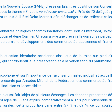
 la Nouvelle-Écosse (FANE) dresse un bilan très positif de son Conseil
 sous le thème
« En route vers l’avenir ensemble! »
. Près de 70 délégués
 réunis à l’Hôtel Delta Marriott afin d’échanger et de réfléchir coll
onnalités politiques et communautaires, dont Chris d'Entremont, Colton
ucoin et René Cormier. Chacun a livré une brève réflexion sur sa percept
de poursuivre le développement des communautés acadiennes et franc
la question identitaire acadienne ainsi que de la mise sur pied d
)
, qui contribuerait à la préservation et à la valorisation du patrimoin
cophone et sur l’importance de favoriser un milieu inclusif et accueill
 présenté par Amadou Mfondi de la Fédération des communautés fr
’inclusion et l’accessibilité.
ne a aussi fait l’objet de plusieurs échanges. Les données présentées 
st âgée de 55 ans et plus, comparativement à 37 % pour l’ensemble de
rurales, cette proportion varie entre 57 % et 69 %, ce qui soulè