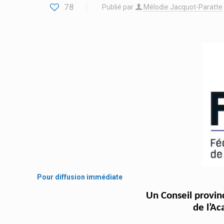
78
Publié par
Mélodie Jacquot-Paratte
Pour diffusion immédiate
Un Conseil provin
de l’Ac