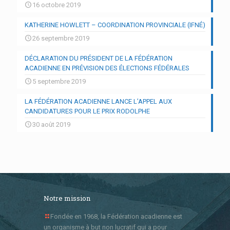
16 octobre 2019
KATHERINE HOWLETT – COORDINATION PROVINCIALE (IFNÉ)
26 septembre 2019
DÉCLARATION DU PRÉSIDENT DE LA FÉDÉRATION
ACADIENNE EN PRÉVISION DES ÉLECTIONS FÉDÉRALES
5 septembre 2019
LA FÉDÉRATION ACADIENNE LANCE L’APPEL AUX
CANDIDATURES POUR LE PRIX RODOLPHE
30 août 2019
Notre mission
Fondée en 1968, la Fédération acadienne est
un organisme à but non lucratif qui a pour