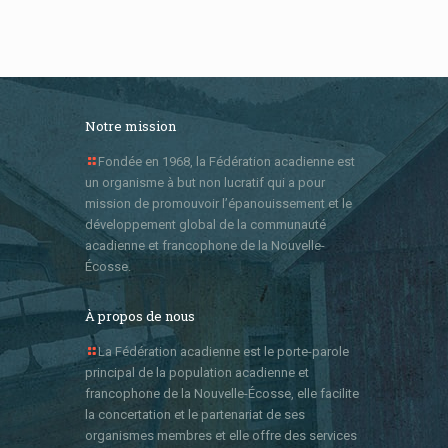
Notre mission
Fondée en 1968, la Fédération acadienne est
un organisme à but non lucratif qui a pour
mission de promouvoir l’épanouissement et le
développement global de la communauté
acadienne et francophone de la Nouvelle-
Écosse.
À propos de nous
La Fédération acadienne est le porte-parole
principal de la population acadienne et
francophone de la Nouvelle-Écosse, elle facilite
la concertation et le partenariat de ses
organismes membres et elle offre des services