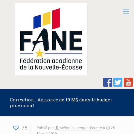
Correction : Annonce de 19 M$ dans le budget
provincial
78
Publié par
Mélodie Jacquot-Paratte
à
25
février 2026