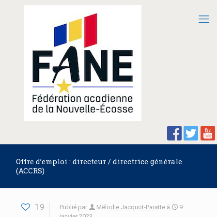
Offre d’emploi : directeur / directrice générale
(ACCRS)
19
Publié par
Mélodie Jacquot-Paratte
à
9
janvier 2023