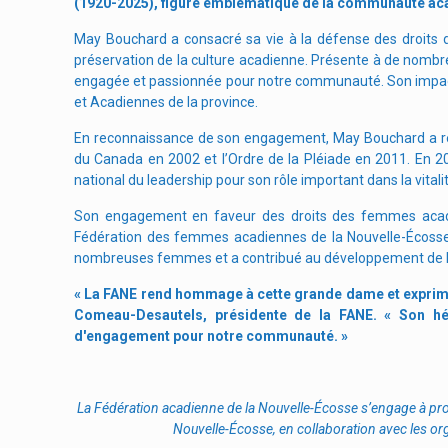
(1920-2025), figure emblématique de la communauté acad
May Bouchard a consacré sa vie à la défense des droits 
préservation de la culture acadienne.
Présente à de nombre
engagée et passionnée pour notre communauté. Son impact
et Acadiennes de la province.
En reconnaissance de son engagement, May Bouchard a reçu 
du Canada en 2002 et l’Ordre de la Pléiade en 2011. En 20
national du leadership pour son rôle important dans la vitali
Son engagement en faveur des droits des femmes acadi
Fédération des femmes acadiennes de la Nouvelle-Écoss
nombreuses femmes et a contribué au développement de l’i
« La FANE rend hommage à cette grande dame et exprime 
Comeau-Desautels, présidente de la FANE. « Son hér
d'engagement pour notre communauté. »
La F
édération acadienne de la Nouvelle-É
cosse s
’engage à pr
Nouvelle-Écosse, en collaboration avec les or