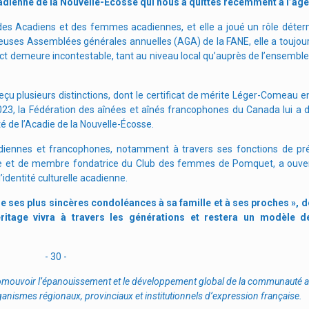
ienne de la Nouvelle-Écosse qui nous a quittés récemment à l’âge
des Acadiens et des femmes acadiennes, et elle a joué un rôle déter
uses Assemblées générales annuelles (AGA) de la FANE, elle a toujour
 demeure incontestable, tant au niveau local qu’auprès de l’ensembl
plusieurs distinctions, dont le certificat de mérite Léger-Comeau en
23, la Fédération des aînées et aînés francophones du Canada lui a d
té de l’Acadie de la Nouvelle-Écosse.
ennes et francophones, notamment à travers ses fonctions de pré
e et de membre fondatrice du Club des femmes de Pomquet, a ouvert
dentité culturelle acadienne.
ses plus sincères condoléances à sa famille et à ses proches », d
itage vivra à travers les générations et restera un modèle d
- 30 -
omouvoir l’épanouissement et le développement global de la communauté a
ganismes régionaux, provinciaux et institutionnels d’expression française.