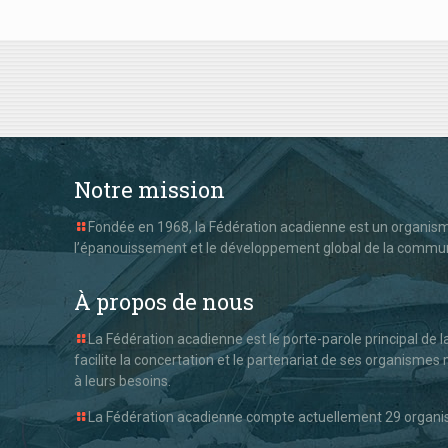
Notre mission
Fondée en 1968, la Fédération acadienne est un organisme
l’épanouissement et le développement global de la commu
À propos de nous
La Fédération acadienne est le porte-parole principal de 
facilite la concertation et le partenariat de ses organism
à leurs besoins.
La Fédération acadienne compte actuellement 29 organism