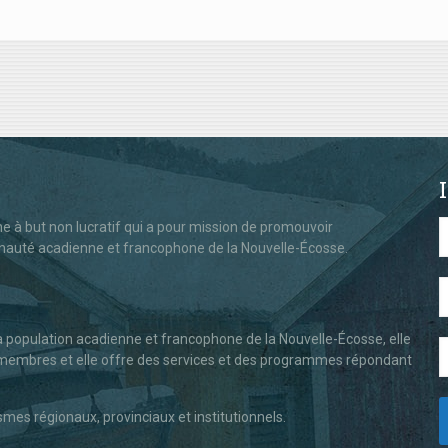
 à but non lucratif qui a pour mission de promouvoir
nauté acadienne et francophone de la Nouvelle-Écosse.
la population acadienne et francophone de la Nouvelle-Écosse, elle
es membres et elle offre des services et des programmes répondant
es régionaux, provinciaux et institutionnels.