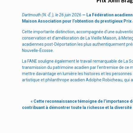
Prix John Bra
Dartmouth (N.-É.), le 26 juin 2026
—
La Fédération acadienn
Maison Association pour l’obtention du prestigieux Prix
Cette importante distinction, accompagnée d’une subventio
conservation et d’amélioration de La Vieille Maison, à Me
acadiennes post-Déportation les plus authentiquement prése
Nouvelle-Écosse.
La FANE souligne également le travail remarquable de La Soci
transmission du patrimoine acadien par l’entremise de ce m
mettre davantage en lumière les histoires et les personnes
artistique et philanthrope acadien Adolphe Robicheau, qui a
« Cette reconnaissance témoigne de l’importance de 
contribuant à démontrer toute la richesse et la diversité