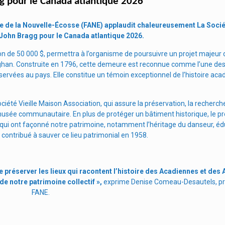
gg pour le Canada atlantique 2026
e de la Nouvelle-Écosse (FANE) applaudit chaleureusement La Sociét
 John Bragg pour le Canada atlantique 2026.
n de 50 000 $, permettra à l’organisme de poursuivre un projet majeur 
teghan. Construite en 1796, cette demeure est reconnue comme l’une des
rvées au pays. Elle constitue un témoin exceptionnel de l’histoire aca
été Vieille Maison Association, qui assure la préservation, la recherche
usée communautaire. En plus de protéger un bâtiment historique, le pro
 qui ont façonné notre patrimoine, notamment l’héritage du danseur, é
 contribué à sauver ce lieu patrimonial en 1958.
préserver les lieux qui racontent l’histoire des Acadiennes et des 
 de notre patrimoine collectif »,
exprime Denise Comeau-Desautels, pr
FANE.