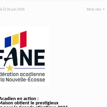
à
26 juin 2026
Mots clés
Acadien en action :
 Maison obtient le prestigieux