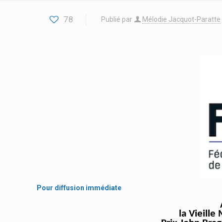
78
Publié par
Mélodie Jacquot-Paratte
Pour diffusion immédiate
la Vieille