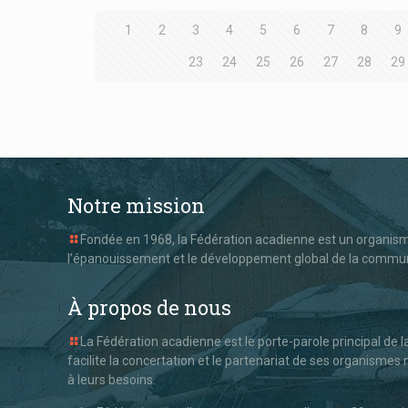
1
2
3
4
5
6
7
8
9
23
24
25
26
27
28
29
Notre mission
Fondée en 1968, la Fédération acadienne est un organisme
l’épanouissement et le développement global de la commu
À propos de nous
La Fédération acadienne est le porte-parole principal de 
facilite la concertation et le partenariat de ses organism
à leurs besoins.