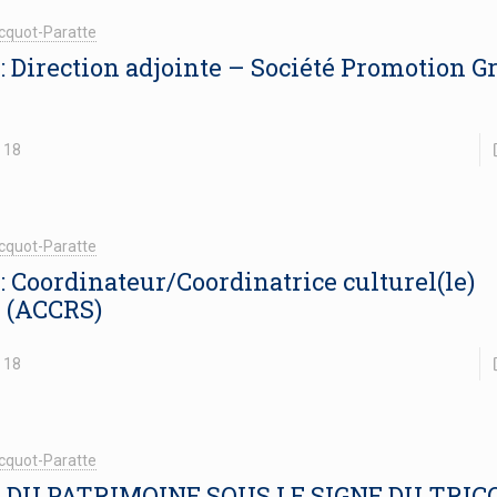
cquot-Paratte
 : Direction adjointe – Société Promotion 
18
cquot-Paratte
 : Coordinateur/Coordinatrice culturel(le)
– (ACCRS)
18
cquot-Paratte
DU PATRIMOINE SOUS LE SIGNE DU TRIC