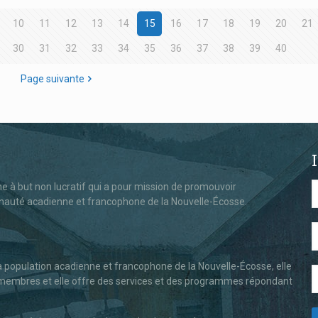
10
11
12
13
14
15
16
17
18
19
20
21
30
31
32
33
34
35
36
37
38
39
40
Page suivante
 à but non lucratif qui a pour mission de promouvoir
nauté acadienne et francophone de la Nouvelle-Écosse.
la population acadienne et francophone de la Nouvelle-Écosse, elle
es membres et elle offre des services et des programmes répondant