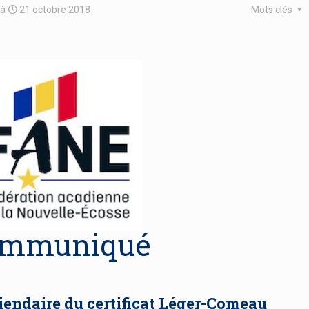
à
21 octobre 2018
Mots clés
mmuniqué
piendaire du certificat Léger-Comeau