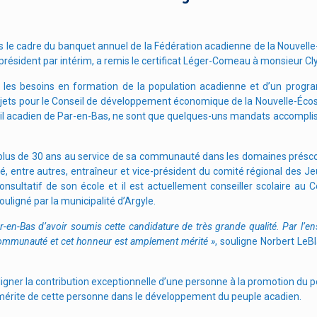
s le cadre du banquet annuel de la Fédération acadienne de la Nouvelle
résident par intérim, a remis le certificat Léger-Comeau à monsieur Cly
ur les besoins en formation de la population acadienne et d’un prog
rojets pour le Conseil de développement économique de la Nouvelle-Éco
seil acadien de Par-en-Bas, ne sont que quelques-uns mandats accompli
 plus de 30 ans au service de sa communauté dans les domaines préscola
 été, entre autres, entraîneur et vice-président du comité régional des Je
nsultatif de son école et il est actuellement conseiller scolaire au C
uligné par la municipalité d’Argyle.
r-en-Bas d’avoir soumis cette candidature de très grande qualité. Par l’
 communauté et cet honneur est amplement mérité »
, souligne Norbert LeB
igner la contribution exceptionnelle d’une personne à la promotion du 
 mérite de cette personne dans le développement du peuple acadien.