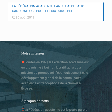
LA FÉDÉRATION ACADIENNE LANCE L’APPEL AUX
CANDIDATURES POUR LE PRIX RODOLPHE
30 août 2019
Notre mission
Fondée en 1968, la Fédération acadienne est
un organisme à but non lucratif qui a pour
mission de promouvoir l’épanouissement et le
développement global de la communauté
acadienne et francophone de la Nouvelle-
Écosse.
À propos de nous
La Fédération acadienne est le porte-parole