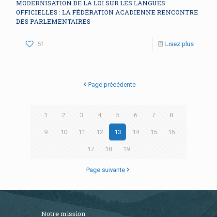
MODERNISATION DE LA LOI SUR LES LANGUES
OFFICIELLES : LA FÉDÉRATION ACADIENNE RENCONTRE
DES PARLEMENTAIRES
51
Lisez plus
Page précédente
1
2
3
4
5
6
7
8
9
10
11
12
13
14
15
16
17
18
19
Page suivante
Notre mission