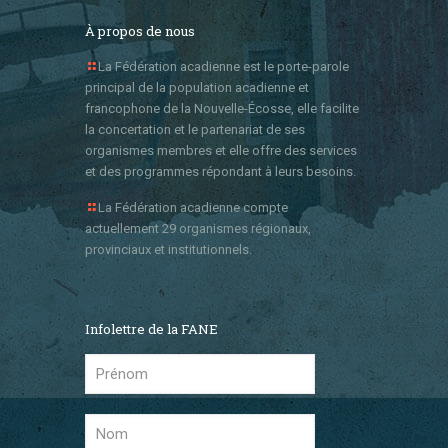
À propos de nous
La Fédération acadienne est le porte-parole
principal de la population acadienne et
francophone de la Nouvelle-Écosse, elle facilite
la concertation et le partenariat de ses
organismes membres et elle offre des services
et des programmes répondant à leurs besoins.
La Fédération acadienne compte
actuellement 29 organismes régionaux,
provinciaux et institutionnels.
Infolettre de la FANE