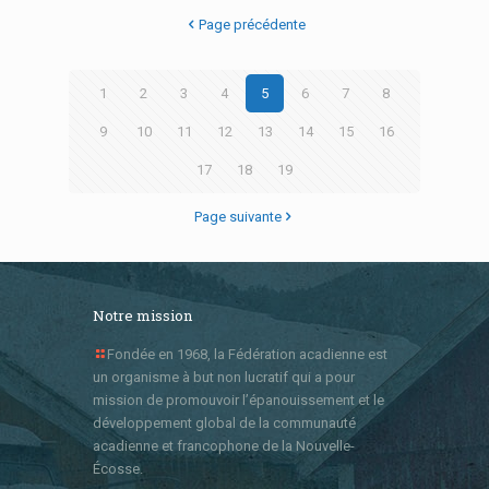
Page précédente
1
2
3
4
5
6
7
8
9
10
11
12
13
14
15
16
17
18
19
Page suivante
Notre mission
Fondée en 1968, la Fédération acadienne est
un organisme à but non lucratif qui a pour
mission de promouvoir l’épanouissement et le
développement global de la communauté
acadienne et francophone de la Nouvelle-
Écosse.