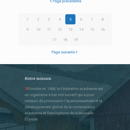
Page précédente
1
2
3
4
5
6
7
8
9
10
11
12
13
14
15
16
17
18
19
Page suivante
Notre mission
Fondée en 1968, la Fédération acadienne est
un organisme à but non lucratif qui a pour
mission de promouvoir l’épanouissement et le
développement global de la communauté
acadienne et francophone de la Nouvelle-
Écosse.