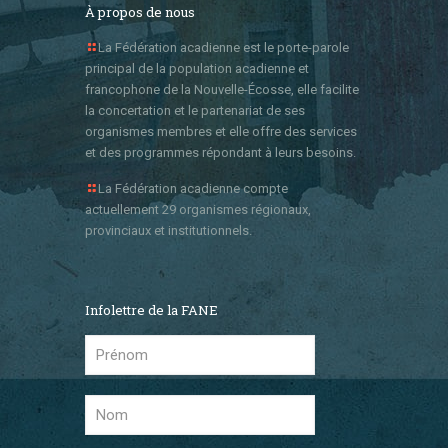
À propos de nous
La Fédération acadienne est le porte-parole
principal de la population acadienne et
francophone de la Nouvelle-Écosse, elle facilite
la concertation et le partenariat de ses
organismes membres et elle offre des services
et des programmes répondant à leurs besoins.
La Fédération acadienne compte
actuellement 29 organismes régionaux,
provinciaux et institutionnels.
Infolettre de la FANE